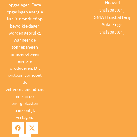
Huawei
opgeslagen. Deze
thuisbatterij
opgeslagen energie
SMA thuisbatterij
kan ’s avonds of op
SolarEdge
bewolkte dagen
thuisbatterij
worden gebruikt,
wanneer de
zonnepanelen
minder of geen
energie
produceren. Dit
systeem verhoogt
de
zelfvoorzienendheid
en kan de
energiekosten
aanzienlijk
verlagen.
F
I
X
a
n
-
c
s
t