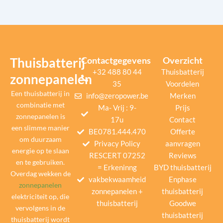
Thuisbatterij
Contactgegevens
Overzicht
+32 488 80 44
Thuisbatterij
zonnepanelen
35
Voordelen
Een thuisbatterij in
info@zeropower.be
Merken
combinatie met
Ma- Vrij : 9-
Prijs
zonnepanelen is
17u
Contact
een slimme manier
BE0781.444.470
Offerte
om duurzaam
Privacy Policy
aanvragen
energie op te slaan
RESCERT 07252
Reviews
en te gebruiken.
= Erkeninng
BYD thuisbatterij
Overdag wekken de
vakbekwaamheid
Enphase
zonnepanelen
zonnepanelen +
thuisbatterij
elektriciteit op, die
thuisbatterij
Goodwe
vervolgens in de
thuisbatterij
thuisbatterij wordt